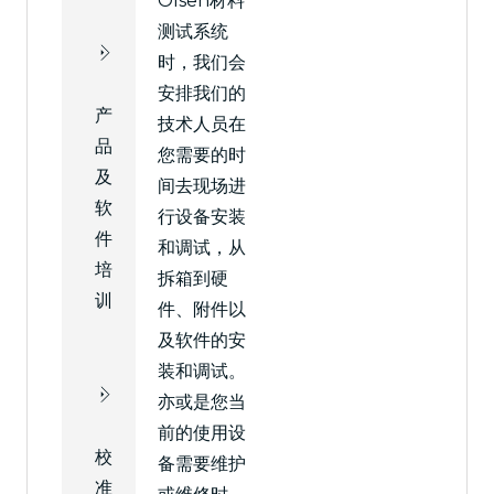
Olsen材料
测试系统
时，我们会
安排我们的
产
技术人员在
品
您需要的时
及
间去现场进
软
行设备安装
件
和调试，从
培
拆箱到硬
训
件、附件以
及软件的安
装和调试。
亦或是您当
前的使用设
校
备需要维护
准