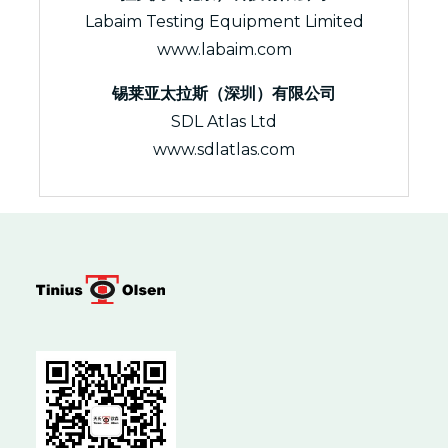
Labaim Testing Equipment Limited
www.labaim.com
锡莱亚太拉斯（深圳）有限公司
SDL Atlas Ltd
www.sdlatlas.com