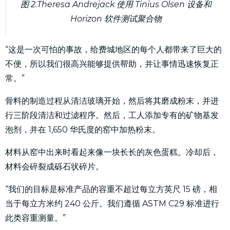
图 2.Theresa Andrejack 使用 Tinius Olsen 设备和
Horizo​​n 软件测试聚合物
“这是一次可怕的事故，给费城地区的每个人都带来了巨大的
不便，所以我们很高兴能够提供帮助，并让事情迅速恢复正
常。”
骨料的制造过程从清洁玻璃开始，然后将其磨成粉末，并进
行三阶段清洁和过滤程序。然后，工人添加专有的矿物基发
泡剂，并在 1,650 华氏度的窑中加热粉末。
材料从窑中出来时看起来像一块长长的灰色蛋糕。冷却后，
材料会碎裂成砾石状碎片。
“我们的目标是标准产品的容重不超过每立方英尺 15 磅，相
当于每立方米约 240 公斤。我们遵循 ASTM C29 标准进行
此类容重测量。”