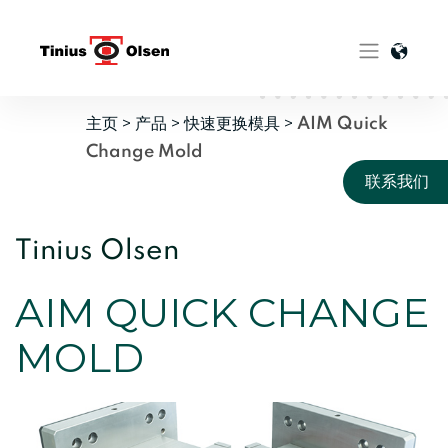
Skip
to
content
主页
>
产品
>
快速更换模具
>
AIM Quick
Change Mold
联系我们
Tinius Olsen
AIM QUICK CHANGE
MOLD