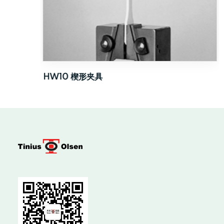
HW10 楔形夹具