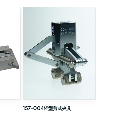
157-004轻型剪式夹具
悬挂式拉伸夹具