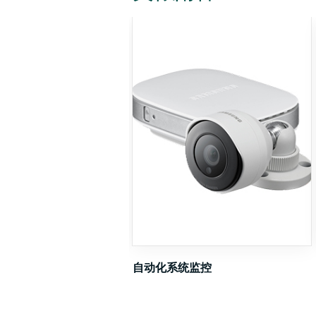
剪切压缩夹具
自动化系统监控